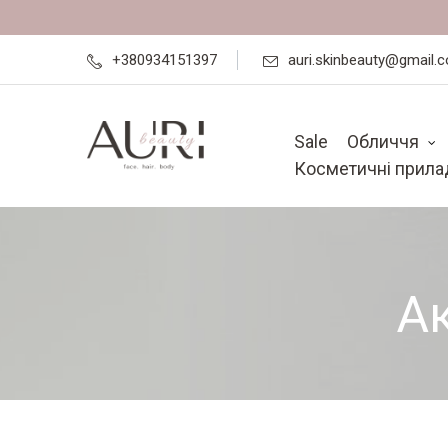
+380934151397
auri.skinbeauty@gmail.
Sale
Обличчя
Косметичні прила
А