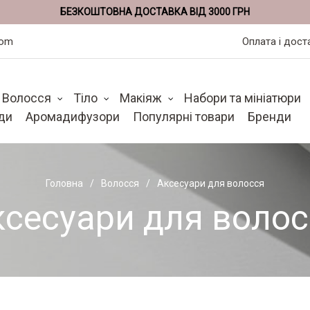
БЕЗКОШТОВНА ДОСТАВКА ВІД 3000 ГРН
com
Оплата і дост
Волосся
Тіло
Макіяж
Набори та мініатюри
ди
Аромадифузори
Популярні товари
Бренди
Головна
Волосся
Аксесуари для волосся
ксесуари для волос