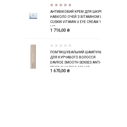
Рейтин
100%
г:
АНТИВІКОВИЙ КРЕМ ДЛЯ ШКІРИ
НАВКОЛО ОЧЕЙ З ВІТАМІНОМ U
CUSKIN VITAMIN U EYE CREAM 16
МЛ
1 716,00 ₴
0
ПОМ'ЯКШУВАЛЬНИЙ ШАМПУНЬ
%
ДЛЯ КУРЧАВОГО ВОЛОССЯ
DAVROE SMOOTH SENSES ANTI-
FRIZZ SHAMPOO 325 МЛ
1 670,00 ₴