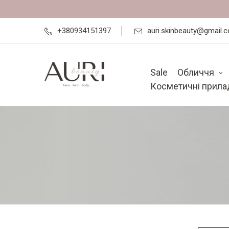
+380934151397
auri.skinbeauty@gmail.
Sale
Обличчя
Косметичні прила