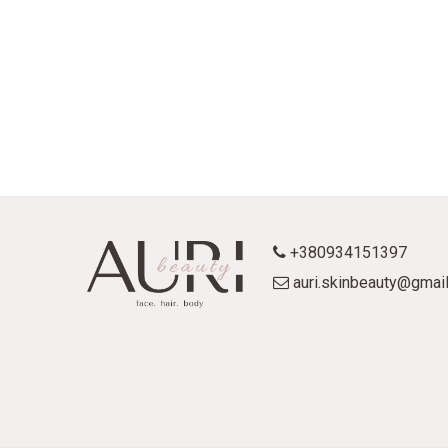
+380934151397
auri.skinbeauty@gmai