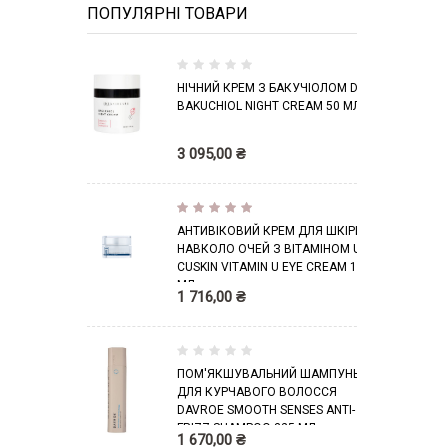
ПОПУЛЯРНІ ТОВАРИ
0
НІЧНИЙ КРЕМ З БАКУЧІОЛОМ DCL
%
BAKUCHIOL NIGHT CREAM 50 МЛ
3 095,00 ₴
Рейтин
100%
г:
АНТИВІКОВИЙ КРЕМ ДЛЯ ШКІРИ
НАВКОЛО ОЧЕЙ З ВІТАМІНОМ U
CUSKIN VITAMIN U EYE CREAM 16
МЛ
1 716,00 ₴
0
ПОМ'ЯКШУВАЛЬНИЙ ШАМПУНЬ
%
ДЛЯ КУРЧАВОГО ВОЛОССЯ
DAVROE SMOOTH SENSES ANTI-
FRIZZ SHAMPOO 325 МЛ
1 670,00 ₴