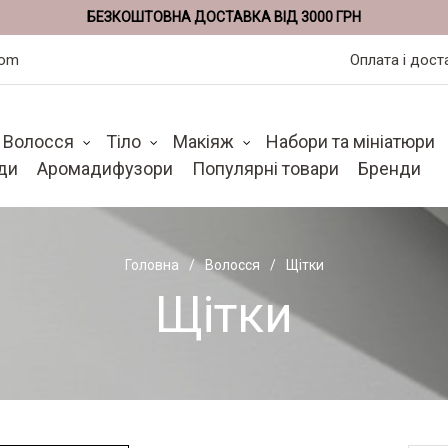
БЕЗКОШТОВНА ДОСТАВКА ВІД 3000 ГРН
com
Оплата і дост
Волосся
Тіло
Макіяж
Набори та мініатюри
ди
Аромадифузори
Популярні товари
Бренди
Головна
Волосся
Щітки
Щітки