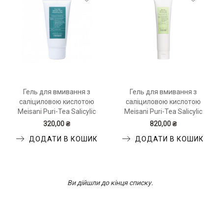
Гель для вмивання з
Гель для вмивання з
саліциловою кислотою
саліциловою кислотою
Meisani Puri-Tea Salicylic
Meisani Puri-Tea Salicylic
Acid Cleansing Gel 30 мл
Acid Cleansing Gel 150 мл
320,00 ₴
820,00 ₴
ДОДАТИ В КОШИК
ДОДАТИ В КОШИК
Ви дійшли до кінця списку.