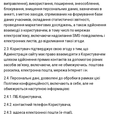
виправлення), використання, поширення, знеособлення,
блокування, знищення персональних даних, зазначених в
анкеті, з метою заходів, спрямованих на формування бази
даних учасників, складання статистичної звітності,
проведення маркетингових досліджень, а також здійснення
взаємодії з користувачем, в тому числі по мережах
електрозв'язку, включаючи надсилання SMS-повідомлень і
електронних листів, до відкликання такої згоди.
2.3. Користувач підтверджує свою згоду з тим, що
Адміністрація сайту має право взаємодіяти з Користувачем
шляхом здійснення прямих контактів за допомогою різних
засобів зв'язку, включаючи, але не обмежуючись: поштова
розсилка, електронна пошта, мережа Інтернет і ін.
2.4. Персональні дані, дозволені до обробки в рамках цієї
Політики конфіденційності, включають в себе, але не
обмежуються наступною інформацією:
2.4.1. ПІБ Користувача;
2.4.2. контактний телефон Користувача;
2.4.3. адреса електронної пошти (e-mail);