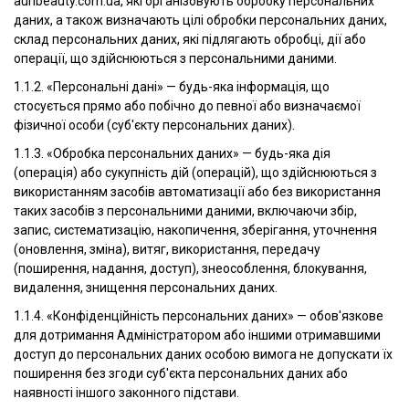
auribeauty.com.ua, які організовують обробку персональних
даних, а також визначають цілі обробки персональних даних,
склад персональних даних, які підлягають обробці, дії або
операції, що здійснюються з персональними даними.
1.1.2. «Персональні дані» — будь-яка інформація, що
стосується прямо або побічно до певної або визначаємої
фізичної особи (суб'єкту персональних даних).
1.1.3. «Обробка персональних даних» — будь-яка дія
(операція) або сукупність дій (операцій), що здійснюються з
використанням засобів автоматизації або без використання
таких засобів з персональними даними, включаючи збір,
запис, систематизацію, накопичення, зберігання, уточнення
(оновлення, зміна), витяг, використання, передачу
(поширення, надання, доступ), знеособлення, блокування,
видалення, знищення персональних даних.
1.1.4. «Конфіденційність персональних даних» — обов'язкове
для дотримання Адміністратором або іншими отримавшими
доступ до персональних даних особою вимога не допускати їх
поширення без згоди суб'єкта персональних даних або
наявності іншого законного підстави.