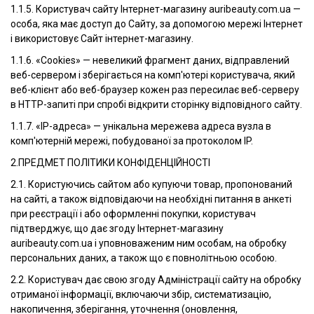
1.1.5. Користувач сайту Інтернет-магазину auribeauty.com.ua —
особа, яка має доступ до Сайту, за допомогою мережі Інтернет
і використовує Сайт інтернет-магазину.
1.1.6. «Cookies» — невеликий фрагмент даних, відправлений
веб-сервером і зберігається на комп'ютері користувача, який
веб-клієнт або веб-браузер кожен раз пересилає веб-серверу
в HTTP-запиті при спробі відкрити сторінку відповідного сайту.
1.1.7. «IP-адреса» — унікальна мережева адреса вузла в
комп'ютерній мережі, побудованої за протоколом IP.
2.ПРЕДМЕТ ПОЛІТИКИ КОНФІДЕНЦІЙНОСТІ
2.1. Користуючись сайтом або купуючи товар, пропонований
на сайті, а також відповідаючи на необхідні питання в анкеті
при реєстрації і або оформленні покупки, користувач
підтверджує, що дає згоду Інтернет-магазину
auribeauty.com.ua і уповноваженим ним особам, на обробку
персональних даних, а також що є повнолітньою особою.
2.2. Користувач дає свою згоду Адміністрації сайту на обробку
отриманої інформації, включаючи збір, систематизацію,
накопичення, зберігання, уточнення (оновлення,