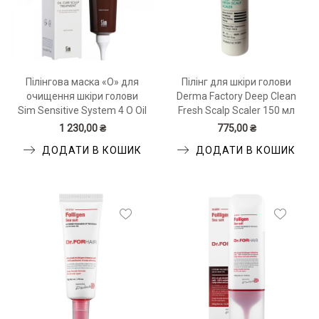
Пілінгова маска «О» для
Пілінг для шкіри голови
очищення шкіри голови
Derma Factory Deep Clean
Sim Sensitive System 4 O Oil
Fresh Scalp Scaler 150 мл
Cure Scalp Treatment 150
1 230,00 ₴
775,00 ₴
мл
ДОДАТИ В КОШИК
ДОДАТИ В КОШИК