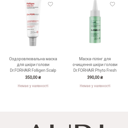
Оздоровлювальна маска
Маска-пілінг для
для шкіри голови
очищення шкіри голови
Dr.FORHAIR Folligen Scalp
Dr.FORHAIR Phyto Fresh
Pack 50 мл
Scalp Scaler 50 мл
350,00 ₴
390,00 ₴
Немає у наявності
Немає у наявності