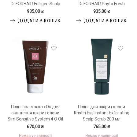
Dr.FORHAIR Folligen Scalp
Dr.FORHAIR Phyto Fresh
Pack 250 мл
Scalp Scaler 200 мл
935,00 ₴
935,00 ₴
ДОДАТИ В КОШИК
ДОДАТИ В КОШИК
Пілінгова маска «О» для
Пілінг для шкіри голови
очищення шкіри голови
Kristin Ess Instant Exfoliating
Sim Sensitive System 4 O Oil
Scalp Scrub 200 мл
Cure Scalp Treatment 75 мл
670,00 ₴
765,00 ₴
Немає у наявності
Немає у наявності