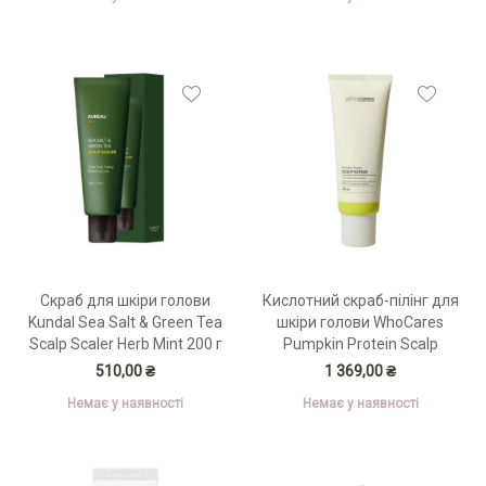
Скраб для шкіри голови
Кислотний скраб-пілінг для
Kundal Sea Salt & Green Tea
шкіри голови WhoCares
Scalp Scaler Herb Mint 200 г
Pumpkin Protein Scalp
Scrub 180 мл
510,00 ₴
1 369,00 ₴
Немає у наявності
Немає у наявності