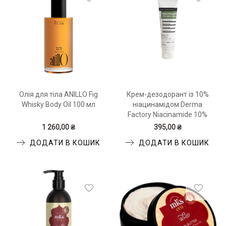
Олія для тіла ANILLO Fig
Крем-дезодорант із 10%
Whisky Body Oil 100 мл
ніацинамідом Derma
Factory Niacinamide 10%
Deo Cream 50 мл
1 260,00 ₴
395,00 ₴
ДОДАТИ В КОШИК
ДОДАТИ В КОШИК