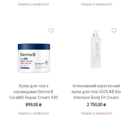
Немає у наявності
Немає у наявності
Крем для тіла з
Інтенсивний корегуючий
керамідами Derma:B
крем для тіла USOLAB Bio
CeraMD Repair Cream 430
Intensive Body Fit Cream
мл
500 мл
899,00 ₴
2 750,00 ₴
Немає у наявності
Немає у наявності