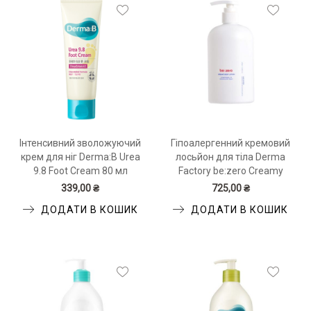
Інтенсивний зволожуючий
Гіпоалергенний кремовий
крем для ніг Derma:B Urea
лосьйон для тіла Derma
9.8 Foot Cream 80 мл
Factory be:zero Creamy
Body Lotion 375 мл
339,00 ₴
725,00 ₴
ДОДАТИ В КОШИК
ДОДАТИ В КОШИК