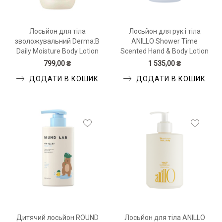
Лосьйон для тіла
Лосьйон для рук і тіла
зволожувальний Derma:B
ANILLO Shower Time
Daily Moisture Body Lotion
Scented Hand & Body Lotion
400мл
450 мл
799,00 ₴
1 535,00 ₴
ДОДАТИ В КОШИК
ДОДАТИ В КОШИК
Дитячий лосьйон ROUND
Лосьйон для тіла ANILLO