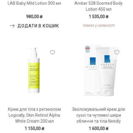
LAB Baby Mild Lotion 300 мл
Amber 528 Scented Body
Lotion 450 мл
980,00 ₴
1 535,00 ₴
Немає у наявності
ДОДАТИ В КОШИК
Крем для тіла з ретинолом
Зволожувальний крем для
Logically, Skin Retinol Alpha
сухої та чутливої шкіри
White Cream 200 мл
обличчя та тіла Needly
Derma A2 Cream
1 150,00 ₴
1 600,00 ₴