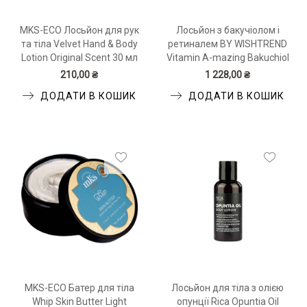
MKS-ECO Лосьйон для рук
Лосьйон з бакучіолом і
та тіла Velvet Hand & Body
ретиналем BY WISHTREND
Lotion Original Scent 30 мл
Vitamin A-mazing Bakuchiol
Body Lotion 150 мл
210,00 ₴
1 228,00 ₴
ДОДАТИ В КОШИК
ДОДАТИ В КОШИК
MKS-ECO Батер для тіла
Лосьйон для тіла з олією
Whip Skin Butter Light
опунції Rica Opuntia Oil