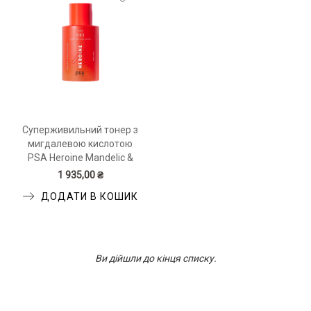
Суперживильний тонер з
мигдалевою кислотою
PSA Heroine Mandelic &
Licorice Superfood Glow
1 935,00 ₴
Toner 100 мл
ДОДАТИ В КОШИК
Ви дійшли до кінця списку.