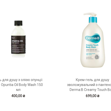
ь для душу з олією опунції
Крем-гель для душу
a Opuntia Oil Body Wash 150
зволожувальний з пантен
мл
Derma:B Creamy Touch B
Wash 400 мл
400,00 ₴
699,00 ₴