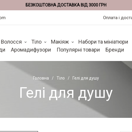
БЕЗКОШТОВНА ДОСТАВКА ВІД 3000 ГРН
com
Оплата і дост
Волосся
Тіло
Макіяж
Набори та мініатюри
ди
Аромадифузори
Популярні товари
Бренди
Головна
Тіло
Гелі для душу
Гелі для душу