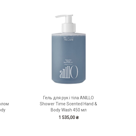
Гель для рук і тіла ANILLO
олом
Shower Time Scented Hand &
ody
Body Wash 450 мл
1 535,00 ₴