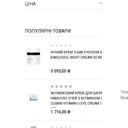
ЦІНА
ПОПУЛЯРНІ ТОВАРИ
0
НІЧНИЙ КРЕМ З БАКУЧІОЛОМ DCL
%
BAKUCHIOL NIGHT CREAM 50 МЛ
3 095,00 ₴
Рейтин
100%
Гел
г:
АНТИВІКОВИЙ КРЕМ ДЛЯ ШКІРИ
Ric
НАВКОЛО ОЧЕЙ З ВІТАМІНОМ U
CUSKIN VITAMIN U EYE CREAM 16
МЛ
1 716,00 ₴