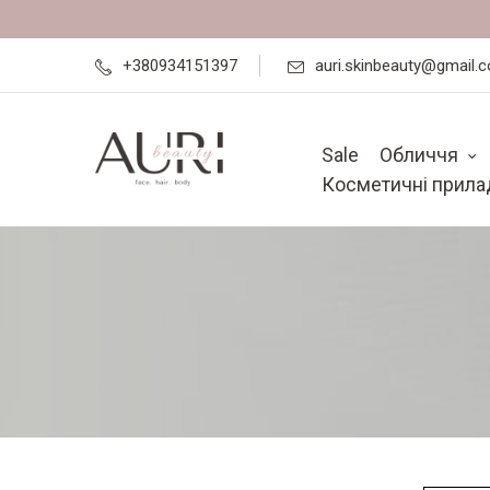
+380934151397
auri.skinbeauty@gmail.
Sale
Обличчя
Косметичні прила