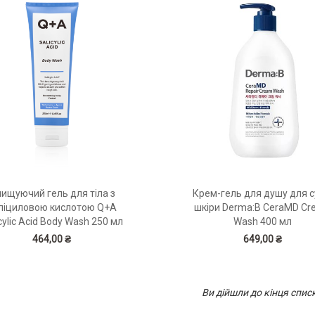
ищуючий гель для тіла з
Крем-гель для душу для с
ліциловою кислотою Q+A
шкіри Derma:B CeraMD C
cylic Acid Body Wash 250 мл
Wash 400 мл
464,00 ₴
649,00 ₴
Ви дійшли до кінця спис