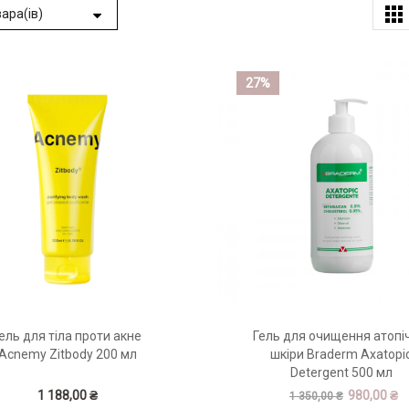
27%
ель для тіла проти акне
Гель для очищення атопі
Acnemy Zitbody 200 мл
шкіри Braderm Axatopi
Detergent 500 мл
1 188,00 ₴
980,00 ₴
1 350,00 ₴