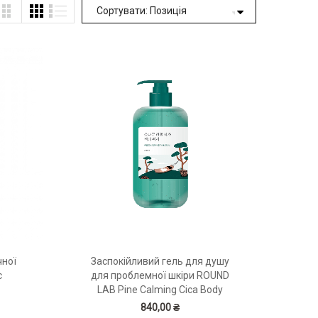
чної
Заспокійливий гель для душу
c
для проблемної шкіри ROUND
LAB Pine Calming Cica Body
Wash 400 мл
840,00 ₴