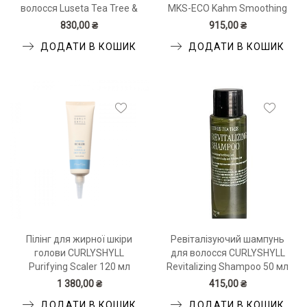
волосся Luseta Tea Tree &
MKS-ECO Kahm Smoothing
Argan Oil Conditioner 500
Shampoo Original Scent 296
830,00 ₴
915,00 ₴
мл
мл
ДОДАТИ В КОШИК
ДОДАТИ В КОШИК
Пілінг для жирної шкіри
Ревіталізуючий шампунь
голови CURLYSHYLL
для волосся CURLYSHYLL
Purifying Scaler 120 мл
Revitalizing Shampoo 50 мл
1 380,00 ₴
415,00 ₴
ДОДАТИ В КОШИК
ДОДАТИ В КОШИК