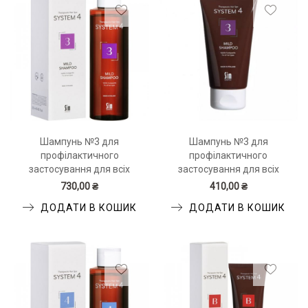
Шампунь №3 для
Шампунь №3 для
профілактичного
профілактичного
застосування для всіх
застосування для всіх
типів волосся Sim Sensitive
типів волосся Sim Sensitive
730,00 ₴
410,00 ₴
System 4 Mild Shampoo 250
System 4 Mild Shampoo 75
ДОДАТИ В КОШИК
ДОДАТИ В КОШИК
мл
мл