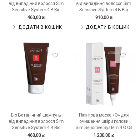
від випадіння волосся Sim
від випадіння волосся Sim
Sensitive System 4 B Bio
Sensitive System 4 B Bio
Botanical Serum 50 мл
Botanical Shampoo 250 мл
460,00 ₴
910,00 ₴
ДОДАТИ В КОШИК
ДОДАТИ В КОШИК
Біо Ботанічний шампунь
Пілінгова маска «О» для
від випадіння волосся Sim
очищення шкіри голови
Sensitive System 4 B Bio
Sim Sensitive System 4 O Oil
Botanical Shampoo 75 мл
Cure Scalp Treatment 150
460,00 ₴
1 230,00 ₴
мл