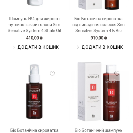
Шампунь №4 для жирної і
Біо Ботанічна сироватка
чутливої шкіри голови Sim
від випадіння волосся Sim
Sensitive System 4 Shale Oil
Sensitive System 4 B Bio
Shampoo 75 мл
Botanical Serum 150 мл
410,00 ₴
910,00 ₴
ДОДАТИ В КОШИК
ДОДАТИ В КОШИК
Біо Ботанічна сироватка
Біо Ботанічний шампунь