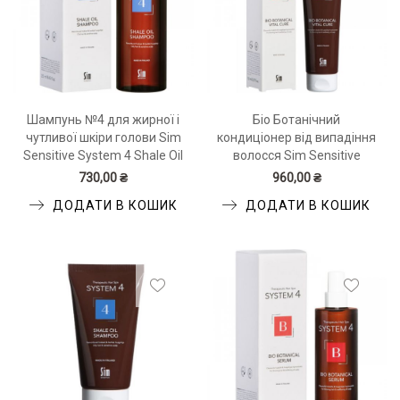
Шампунь №4 для жирної і
Біо Ботанічний
чутливої шкіри голови Sim
кондиціонер від випадіння
Sensitive System 4 Shale Oil
волосся Sim Sensitive
Shampoo 250 мл
System 4 B Bio Botanical
730,00 ₴
960,00 ₴
Vital Cure 150 мл
ДОДАТИ В КОШИК
ДОДАТИ В КОШИК