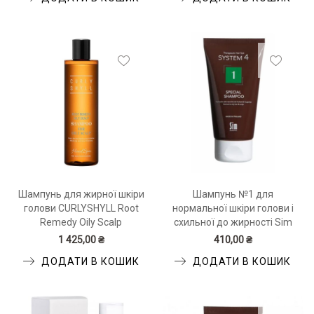
Шампунь для жирної шкіри
Шампунь №1 для
голови CURLYSHYLL Root
нормальної шкіри голови і
Remedy Oily Scalp
схильної до жирності Sim
Shampoo 330 мл
Sensitive System 4 Special
1 425,00 ₴
410,00 ₴
Shampoo 75 мл
ДОДАТИ В КОШИК
ДОДАТИ В КОШИК