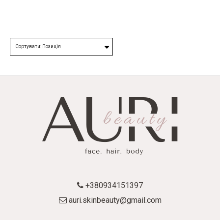
+380934151397
auri.skinbeauty@gmail.com