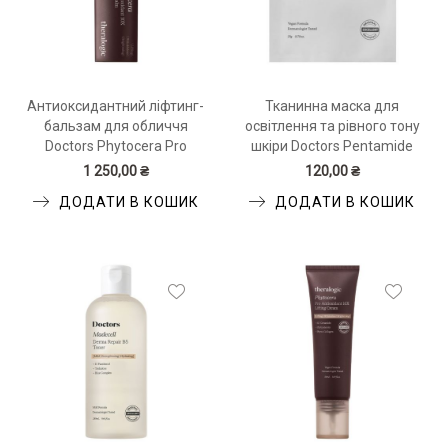
Антиоксидантний ліфтинг-
Тканинна маска для
бальзам для обличчя
освітлення та рівного тону
Doctors Phytocera Pro
шкіри Doctors Pentamide
Antioxidant 10X Lifting Balm
Real Brightening 10C Mask
1 250,00 ₴
120,00 ₴
ДОДАТИ В КОШИК
ДОДАТИ В КОШИК