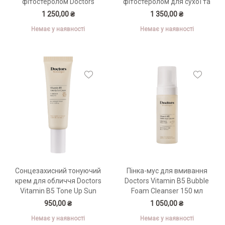
фітостеролом Doctors
фітостеролом для сухої та
Phytocera Pro Antioxidant
зрілої шкіри Doctors
1 250,00 ₴
1 350,00 ₴
10X Toner 280 мл
Phytocera Pro Antioxidant
Немає у наявності
Немає у наявності
10X Ampoule 50 мл
Сонцезахисний тонуючий
Пінка-мус для вмивання
крем для обличчя Doctors
Doctors Vitamin B5 Bubble
Vitamin B5 Tone Up Sun
Foam Cleanser 150 мл
Cream 50 мл
950,00 ₴
1 050,00 ₴
Немає у наявності
Немає у наявності