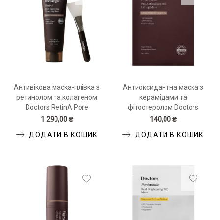
Антивікова маска-плівка з
Антиоксидантна маска з
ретинолом та колагеном
керамідами та
Doctors RetinA Pore
фітостеролом Doctors
Tightening Wrapping Mask
Phytocera Pro Antioxidant
1 290,00 ₴
140,00 ₴
70 мл
10X Lifting Mask
ДОДАТИ В КОШИК
ДОДАТИ В КОШИК