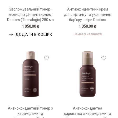
Зволожувальний тонер-
Антиоксидантний крем
есенція з Д-пантенолом
для ліфтингу та укріплення
Doctors (Theralogic) 280 мл
бар'єру шкіри Doctors
Phytocera Pro Antioxidant
1 050,00 ₴
1 350,00 ₴
10X Lifting Cream 50 мл
Немає у наявності
ДОДАТИ В КОШИК
Антиоксидантний тонер з
Антиоксидантна
керамідами та
сироватка з керамідами та