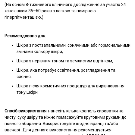
(На основі 8-тижневого клінічного дослідження за участю 24
жінок віком 35–60 років з легкою та помірною
гіперпігментацією.)
Рекомендовано для:
Шкіра з постзапальними, сонячними або гормональними
змінами кольору шкіри,
Шкіра з нерівним тоном та землистим відтінком,
Шкіра, яка потребує освітлення, розгладження та
сяяння,
Шкіра після косметичних процедур для вирівнювання
тону шкіри.
Спосіб використання:
нанесіть кілька крапель сироватки на
чисту, суху шкіру та ніжно помасажуйте круговими рухами до
повного вбирання. Використовуйте щодня вранці та/або
ввечері . Для денного використання рекомендується