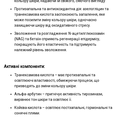
кольору шкіри, надаючи їй свіжого, сяючого вигляду.
Протизапальна та антиоксидантна дія: азелогліцин та
транексамова кислота заспокоюють запалення, яке
може посилити зміну кольору шкіри, одночасно
захищаючи шкіру від оксидативного стресу.
Зволоження та розгладження: N-ацетилглюкозамін
(NAG) та бетаїн сприяють регенерації епідермісу,
покращують його еластичність та підтримують
належний рівень зволоження.
Активні компоненти:
Транексамова кислота – має протизапальні та
освітлюючі властивості, обмежуючи процеси, що
призводять до зміни кольору шкіри.
Альфа-арбутин – пригнічує активність тирозинази,
вирівнює тон шкіри та освітлює її.
Койєва кислота – освітлює постзапальні, гормональні та
сонячні плями.