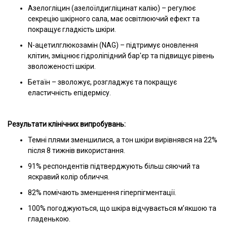
Азелогліцин (азелоїлдигліцинат калію) – регулює
секрецію шкірного сала, має освітлюючий ефект та
покращує гладкість шкіри.
N-ацетилглюкозамін (NAG) – підтримує оновлення
клітин, зміцнює гідроліпідний бар'єр та підвищує рівень
зволоженості шкіри.
Бетаїн – зволожує, розгладжує та покращує
еластичність епідермісу.
Результати клінічних випробувань:
Темні плями зменшилися, а тон шкіри вирівнявся на 22%
після 8 тижнів використання.
91% респондентів підтверджують більш сяючий та
яскравий колір обличчя.
82% помічають зменшення гіперпігментації.
100% погоджуються, що шкіра відчувається м’якшою та
гладенькою.