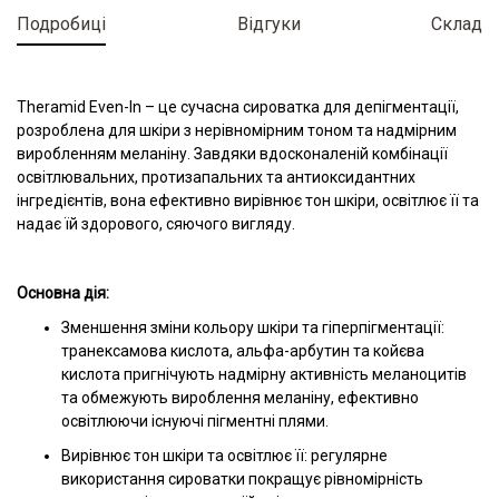
Подробиці
Відгуки
Склад
Theramid Even-In – це сучасна сироватка для депігментації,
розроблена для шкіри з нерівномірним тоном та надмірним
виробленням меланіну. Завдяки вдосконаленій комбінації
освітлювальних, протизапальних та антиоксидантних
інгредієнтів, вона ефективно вирівнює тон шкіри, освітлює її та
надає їй здорового, сяючого вигляду.
Основна дія:
Зменшення зміни кольору шкіри та гіперпігментації:
транексамова кислота, альфа-арбутин та койєва
кислота пригнічують надмірну активність меланоцитів
та обмежують вироблення меланіну, ефективно
освітлюючи існуючі пігментні плями.
Вирівнює тон шкіри та освітлює її: регулярне
використання сироватки покращує рівномірність