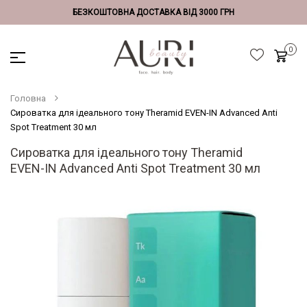
БЕЗКОШТОВНА ДОСТАВКА ВІД 3000 ГРН
Головна
Сироватка для ідеального тону Theramid EVEN-IN Advanced Anti
Spot Treatment 30 мл
Сироватка для ідеального тону Theramid
EVEN-IN Advanced Anti Spot Treatment 30 мл
Перейти
до
кінця
галереї
зображень