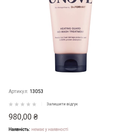
Перейти
до
Артикул:
13053
початку
галереї
Залишити відгук
зображень
980,00 ₴
Наявність:
немає у наявності