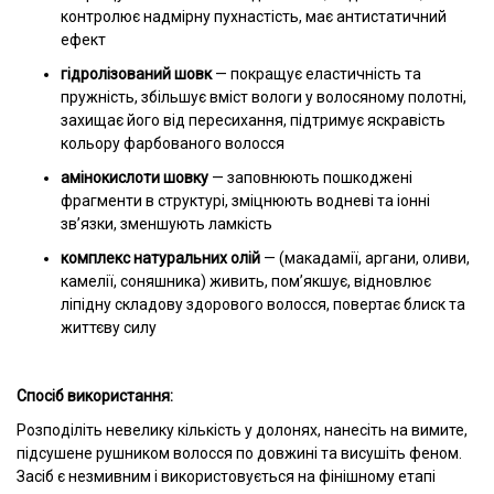
контролює надмірну пухнастість, має антистатичний
ефект
гідролізований шовк
—
покращує еластичність та
пружність, збільшує вміст вологи у волосяному полотні,
захищає його від пересихання, підтримує яскравість
кольору фарбованого волосся
амінокислоти шовку
— заповнюють пошкоджені
фрагменти в структурі, зміцнюють водневі та іонні
зв’язки, зменшують ламкість
комплекс натуральних олій
—
(макадамії, аргани, оливи,
камелії, соняшника) живить, пом’якшує, відновлює
ліпідну складову здорового волосся, повертає блиск та
життєву силу
Спосіб використання:
Розподіліть невелику кількість у долонях, нанесіть на вимите,
підсушене рушником волосся по довжині та висушіть феном.
Засіб є незмивним і використовується на фінішному етапі