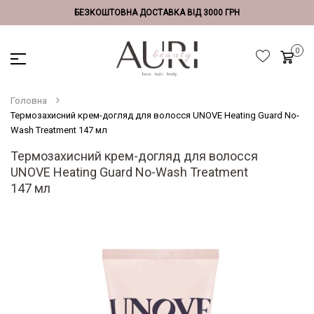
БЕЗКОШТОВНА ДОСТАВКА ВІД 3000 ГРН
Головна
Термозахисний крем-догляд для волосся UNOVE Heating Guard No-
Wash Treatment 147 мл
Термозахисний крем-догляд для волосся
UNOVE Heating Guard No-Wash Treatment
147 мл
Перейти
до
кінця
галереї
зображень