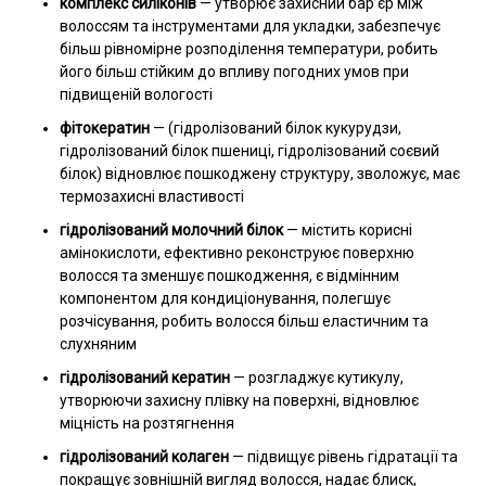
комплекс силіконів
—
утворює захисний бар’єр між
волоссям та інструментами для укладки, забезпечує
більш рівномірне розподілення температури, робить
його більш стійким до впливу погодних умов при
підвищеній вологості
фітокератин
—
(гідролізований білок кукурудзи,
гідролізований білок пшениці, гідролізований соєвий
білок) відновлює пошкоджену структуру, зволожує, має
термозахисні властивості
гідролізований молочний білок
—
містить корисні
амінокислоти, ефективно реконструює поверхню
волосся та зменшує пошкодження, є відмінним
компонентом для кондиціонування, полегшує
розчісування, робить волосся більш еластичним та
слухняним
гідролізований кератин
— розгладжує кутикулу,
утворюючи захисну плівку на поверхні, відновлює
міцність на розтягнення
гідролізований колаген
—
підвищує рівень гідратації та
покращує зовнішній вигляд волосся, надає блиск,