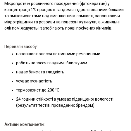
Мікропротеїн рослинного походження (фітокератин) у
концентрації 1% працює в тандемі з гідролізованими білками
та амінокислотами над зменшенням ламкості, заповнюючи
мікротріщинки та розриви на поверхні кутикули, а живильні
олії пом'якшують і запобігають появі посічених кінчиків.
Переваги засобу:
наповнює волосся поживними речовинами
робить волосся гладким і блискучим
надає блиск та гладкість
усуває пухнастість
термозахист до 200 °С
24 години стійкості в умовах підвищеної вологості
(результат тестів, проведених брендом)
Активні компоненти: