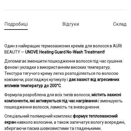
Подробиці
Відгуки
Склад
Один з найкращих термозахисних кремів для волосся в AURI
BEAUTY —
UNOVE Heating Guard No-Wash Treatment!
Допомагає зменшити пошкодження волосся під час сушіння
феном і укладки з використанням високих температур.
Текстура тягучого крему легко розподіляється по волоссю
ковзаючи, розгладжує кутикулу і
дає захист від агресивних
впливів температур до 200°С
.
Формула розроблена для всіх типів волосся,
містить захисні
компоненти, які активуються під час нагрівання
і зменшують
пошкодження волосся, ламкість та зневоднення.
Спеціальний полімерний комплекс
формує теплозахисний
екран
навколо волосини, а також запечатує вологу всередині,
зберігаючи пасма шовковистими та гладенькими.