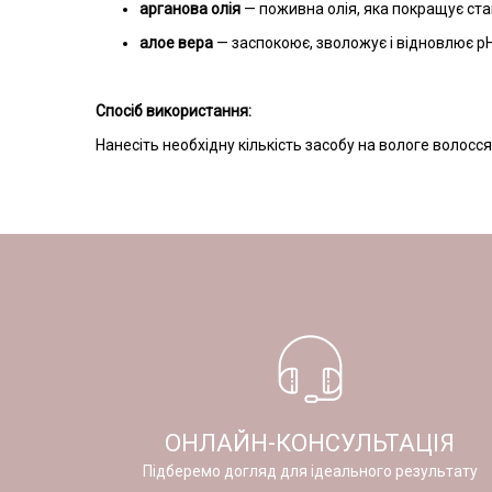
арганова олія
— поживна олія, яка покращує стан
алое вера
— заспокоює, зволожує і відновлює pH-
Спосіб використання:
Нанесіть необхідну кількість засобу на вологе волосся
ОНЛАЙН-КОНСУЛЬТАЦІЯ
Підберемо догляд для ідеального результату