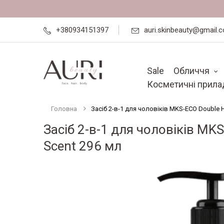
+380934151397
auri.skinbeauty@gmail.
Sale
Обличчя
Косметичні прила
Головна
Засіб 2-в-1 для чоловіків MKS-ECO Double 
Засіб 2-в-1 для чоловіків MK
Scent 296 мл
Перейти
до
кінця
галереї
зображень