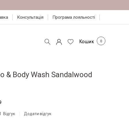
авка
Консультація
Програма лояльності
Кошик
oo & Body Wash Sandalwood
9
1
Відгук
Додати відгук