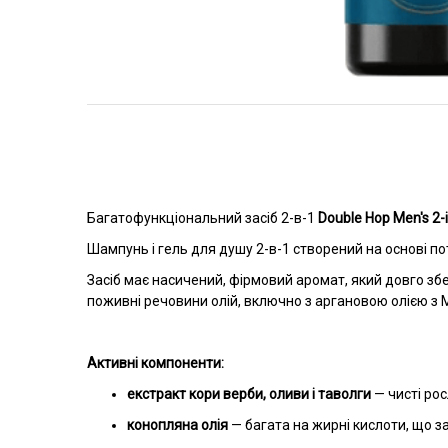
Перейти
до
початку
галереї
зображень
Багатофункціональний засіб 2-в-1
Double Hop Men's 2
Шампунь і гель для душу 2-в-1 створений на основі по
Засіб має насичений, фірмовий аромат, який довго збе
поживні речовини олій, включно з аргановою олією з 
Активні компоненти:
екстракт кори верби, оливи і таволги
— чисті рос
конопляна олія
— багата на жирні кислоти, що 