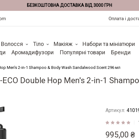
БЕЗКОШТОВНА ДОСТАВКА ВІД 3000 ГРН
com
Оплата і дост
Волосся
Тіло
Макіяж
Набори та мініатюри
ди
Аромадифузори
Популярні товари
Бренди
Hop Men's 2-in-1 Shampoo & Body Wash Sandalwood Scent 296 мл
S-ECO Double Hop Men's 2-in-1 Shamp
Артикул:
4101
Рейтинг:
100
100
% of
995,00 ₴